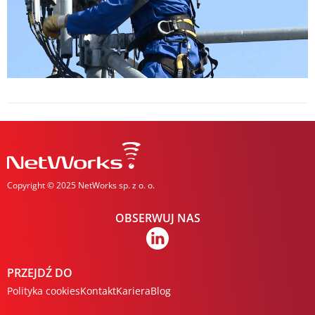
Copyright © 2025 NetWorks sp. z o. o.
OBSERWUJ NAS
PRZEJDŹ DO
Polityka cookies
Kontakt
Kariera
Blog