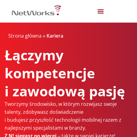
Strona główna
»
Kariera
Łączymy
kompetencje
i zawodową pasję
Tworzymy środowisko, w którym rozwijasz swoje
talenty, zdobywasz doświadczenie
i budujesz przyszłość technologii mobilnej razem z
najlepszymi specjalistami w branży.
Z N! sięgasz po więcej
– także w swojej karierze!